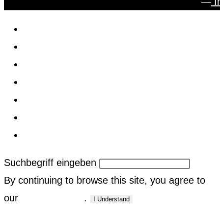
—
I
Home
News
Milchflaschen
Infos
FAQ
Kontakt
Website-
Suche
umschalten
Suchbegriff eingeben
By continuing to browse this site, you agree to
our
use of cookies
.
I Understand