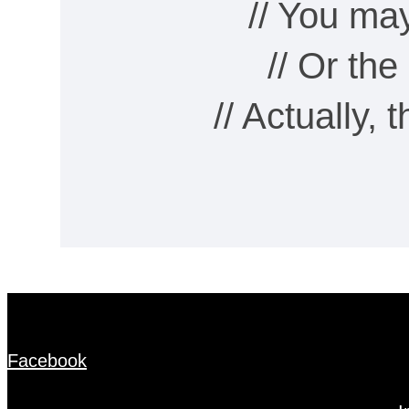
// You ma
// Or th
// Actually,
Facebook