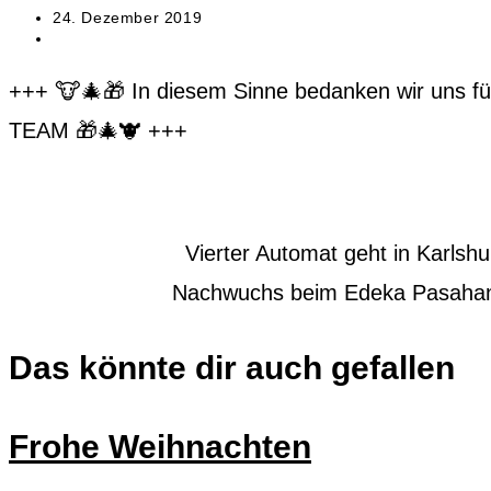
Autor:
Beitrag
24. Dezember 2019
veröffentlicht:
Beitrags-
News
Kategorie:
+++ 🐮🎄🎁 In diesem Sinne bedanken wir uns fü
TEAM 🎁🎄🐮 +++
Weitere
Vorheriger Beitrag
Vierter Automat geht in Karlshul
Nächster Beitrag
Nachwuchs beim Edeka Pasahan
Artikel
ansehen
Das könnte dir auch gefallen
Frohe Weihnachten